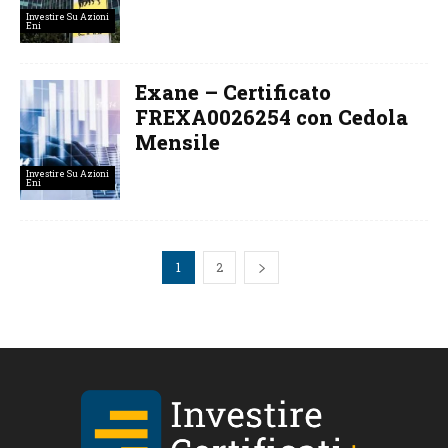
Investire Su Azioni
Eni
Exane – Certificato
FREXA0026254 con Cedola
Mensile
Investire Su Azioni
Eni
1
2