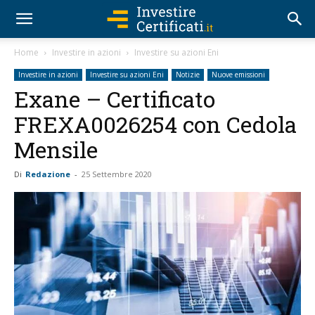
Home
Investire in azioni
Investire su azioni Eni
Investire in azioni
Investire su azioni Eni
Notizie
Nuove emissioni
Exane – Certificato
FREXA0026254 con Cedola
Mensile
Di
Redazione
-
25 Settembre 2020