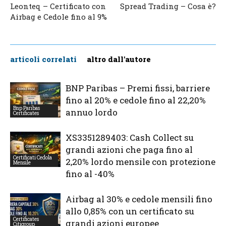
Leonteq – Certificato con
Spread Trading – Cosa è?
Airbag e Cedole fino al 9%
articoli correlati
altro dall'autore
BNP Paribas – Premi fissi, barriere
fino al 20% e cedole fino al 22,20%
Bnp Paribas
annuo lordo
Certificates
XS3351289403: Cash Collect su
grandi azioni che paga fino al
Certificati Cedola
2,20% lordo mensile con protezione
Mensile
fino al -40%
Airbag al 30% e cedole mensili fino
allo 0,85% con un certificato su
Certificates
grandi azioni europee
Citigroup