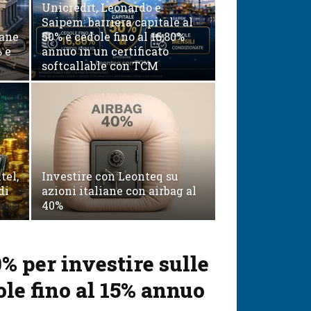
Unicredit, Leonardo e
Saipem: barriera capitale al
iane
50% e cedole fino al 16,80%
 e
annuo in un certificato
softcallable con TCM
tel,
Investire con Leonteq su
di
azioni italiane con airbag al
40%
0% per investire sulle
le fino al 15% annuo