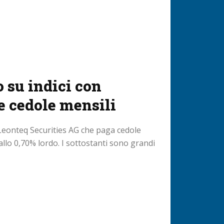
o su indici con
e cedole mensili
 Leonteq Securities AG che paga cedole
allo 0,70% lordo. I sottostanti sono grandi