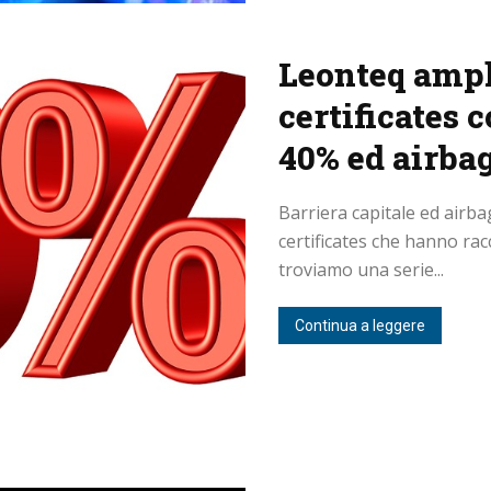
Leonteq ampl
certificates 
40% ed airba
Barriera capitale ed airbag
certificates che hanno rac
troviamo una serie...
Continua a leggere