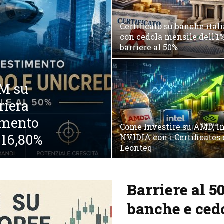
Certificato su banche ital
con cedola mensile dell’1%
barriere al 50%
CM su
riera
imento
Come Investire su AMD, In
 16,80%
NVIDIA con i Certificates 
Leonteq
Barriere al 5
banche e cedo