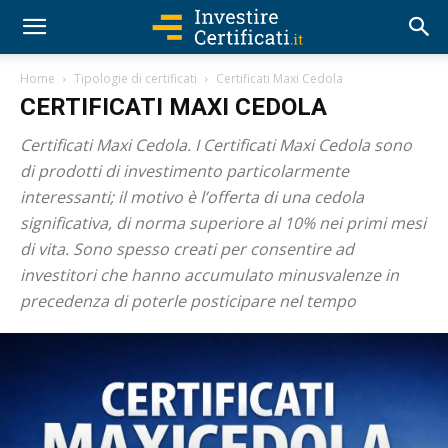
Home
Tipologie di certificati
Certificati Maxi Cedola
CERTIFICATI MAXI CEDOLA
Certificati Maxi Cedola. I Certificati Maxi Cedola sono
di prodotti di investimento particolarmente
interessanti; il motivo è l’offerta di una cedola
significativa, di norma superiore al 10% nei primi mesi
di vita. Sono spesso creati per consentire ad
investitori che hanno accumulato minusvalenze in
precedenza di poterle posticipare nel tempo