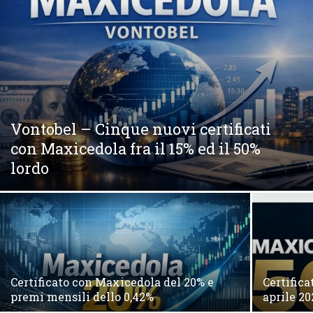
Vontobel – Cinque nuovi certificati
con Maxicedola fra il 15% ed il 50%
lordo
Certificato con Maxicedola del 20% e
Certific
premi mensili dello 0,42%
aprile 20