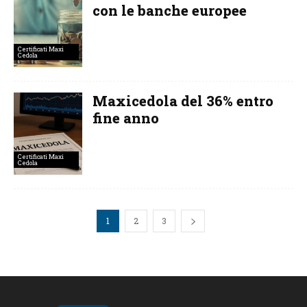
con le banche europee
Certificati Maxi
Cedola
Maxicedola del 36% entro
fine anno
Certificati Maxi
Cedola
1
2
3