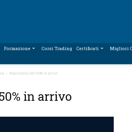
Formazione
Corsi Trading
Certificati
Migliori C
ola
Maxicedola del 50% in arrivo
50% in arrivo