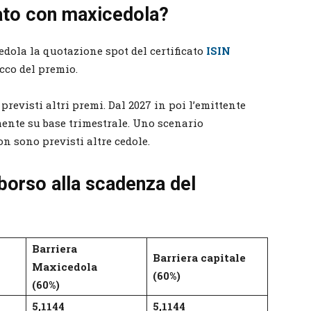
cato con maxicedola?
dola la quotazione spot del certificato
ISIN
acco del premio.
revisti altri premi. Dal 2027 in poi l’emittente
ente su base trimestrale. Uno scenario
 sono previsti altre cedole.
mborso alla scadenza del
Barriera
Barriera capitale
Maxicedola
(60%)
(60%)
5,1144
5,1144