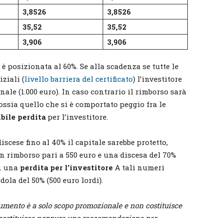
3,8526
3,8526
35,52
35,52
3,906
3,906
 è posizionata al 60%. Se alla scadenza se tutte le
ziali (
livello barriera del certificato
) l’investitore
ale (1.000 euro). In caso contrario il rimborso sarà
ossia quello che si è comportato peggio fra le
ibile perdita
per l’investitore.
discese fino al 40% il capitale sarebbe protetto,
 rimborso pari a 550 euro e una discesa del 70%
on una
perdita per l’investitore
A tali numeri
la del 50% (500 euro lordi).
mento è a solo scopo promozionale e non costituisce