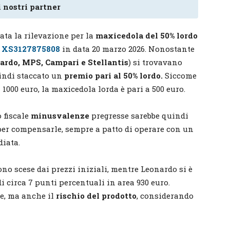
 nostri partner
ata la rilevazione per la
maxicedola del 50% lordo
 XS3127875808
in data 20 marzo 2026. Nonostante
ardo, MPS, Campari e Stellantis
) si trovavano
uindi staccato un
premio pari al 50% lordo.
Siccome
a 1000 euro, la maxicedola lorda è pari a 500 euro.
o fiscale
minusvalenze
pregresse sarebbe quindi
per compensarle, sempre a patto di operare con un
iata.
o scese dai prezzi iniziali, mentre Leonardo si è
di circa 7 punti percentuali in area 930 euro.
e, ma anche il
rischio del prodotto
, considerando