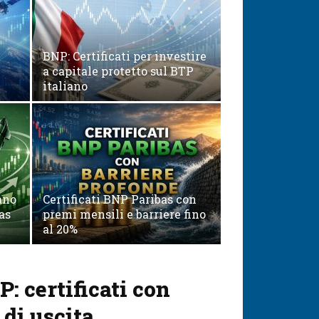
BNP: Certificati per investire
a capitale protetto sul BTP
italiano
ano
Certificati BNP Paribas con
as
premi mensili e barriere fino
al 20%
: certificati con
di uscita