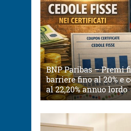
BNP Paribas – Premi fi
barriere fino al 20% e 
al 22,20% annuo lordo