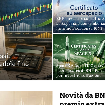
BNP: investire sul settore
aerospaziale con rimborso
minimo a scadenza 104%
ssi,
cedole fino
SpaceX – Dopo l’IPO arriv
i certificates di BNP Parib
per investire sull’azione
Novità da BNP
premio extra 