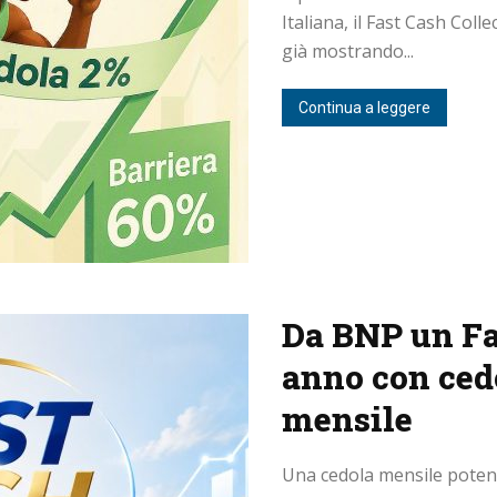
Italiana, il Fast Cash Col
già mostrando...
Continua a leggere
Da BNP un Fas
anno con cedo
mensile
Una cedola mensile potenz