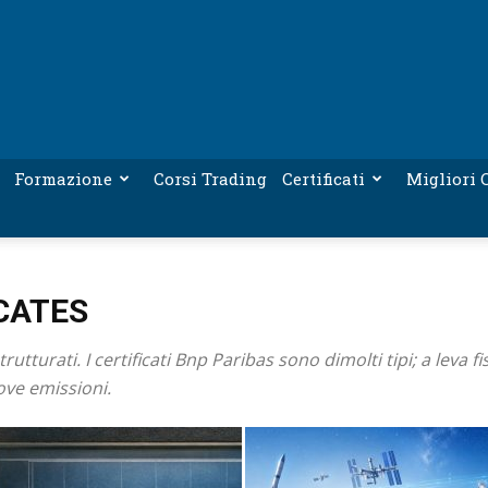
Formazione
Corsi Trading
Certificati
Migliori C
CATES
utturati. I certificati Bnp Paribas sono dimolti tipi; a leva f
ove emissioni.