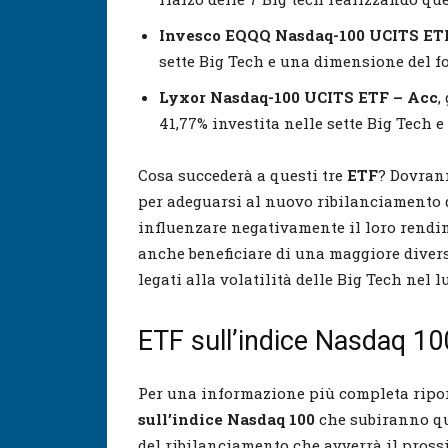
Invesco EQQQ Nasdaq-100 UCITS ET
sette Big Tech e una dimensione del fo
Lyxor Nasdaq-100 UCITS ETF – Acc
,
41,77% investita nelle sette Big Tech 
Cosa succederà a questi tre
ETF
? Dovrann
per adeguarsi al nuovo ribilanciamento 
influenzare negativamente il loro rendim
anche beneficiare di una maggiore divers
legati alla volatilità delle Big Tech nel 
ETF sull’indice Nasdaq 10
Per una informazione più completa ripor
sull’indice Nasdaq 100
che subiranno qu
del ribilanciamento che avverrà il pross