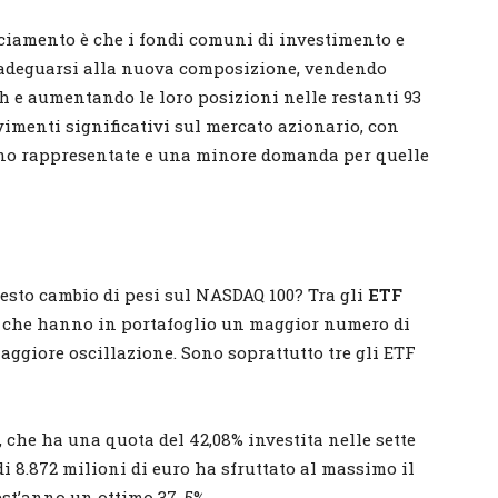
ciamento è che i fondi comuni di investimento e
 adeguarsi alla nuova composizione, vendendo
ech e aumentando le loro posizioni nelle restanti 93
vimenti significativi sul mercato azionario, con
no rappresentate e una minore domanda per quelle
esto cambio di pesi sul NASDAQ 100? Tra gli
ETF
li che hanno in portafoglio un maggior numero di
aggiore oscillazione. Sono soprattutto tre gli ETF
, che ha una quota del 42,08% investita nelle sette
i 8.872 milioni di euro ha sfruttato al massimo il
est’anno un ottimo 37, 5%.