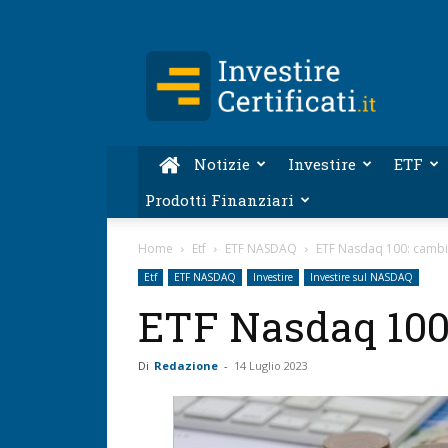
Investire-
Certificati.it
Notizie
Investire
ETF
Prodotti Finanziari
Home
Etf
ETF NASDAQ
ETF Nasdaq 100: cambi
Etf
ETF NASDAQ
Investire
Investire sul NASDAQ
ETF Nasdaq 100:
Di
Redazione
-
14 Luglio 2023