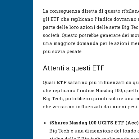
La conseguenza diretta di questo ribilan
gli ETF che replicano l’indice dovranno
parte delle loro azioni delle sette Big T
società. Questo potrebbe generare dei mo
una maggiore domanda per le azioni me
più sovra pesate.
Attenti a questi ETF
Quali
ETF
saranno più influenzati da qu
che replicano l’indice Nasdaq 100, quel
Big Tech, potrebbero quindi subire una m
che verranno influenzati dai nuovi pesi.
iShares Nasdaq 100
UCITS ETF (Acc)
Big Tech e una dimensione del fondo d
rialzo delle 7 Big tech realizzando qu