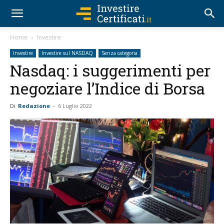
Home
Investire
Investire
Investire sul NASDAQ
Senza categoria
Nasdaq: i suggerimenti per
negoziare l’Indice di Borsa
Di
Redazione
-
6 Luglio 2022