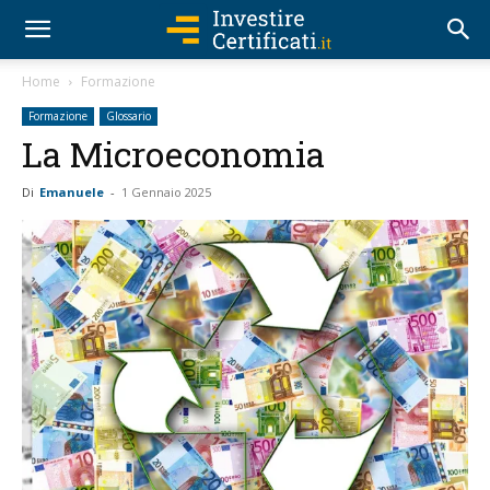
Home
Formazione
Formazione
Glossario
La Microeconomia
Di
Emanuele
-
1 Gennaio 2025