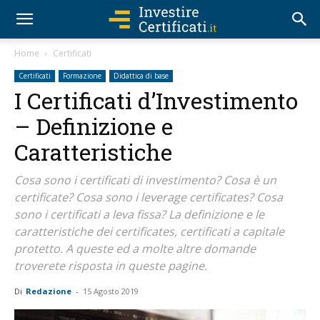
Home
Certificati
Certificati
Formazione
Didattica di base
I Certificati d’Investimento
– Definizione e
Caratteristiche
Cosa sono i certificati di investimento? Cosa è un
certificate? Cosa sono i leverage certificates? Cosa
sono i certificati a leva fissa? La definizione e le
caratteristiche dei certificates, certificati a capitale
protetto. A queste ed a molte altre domande
troverete risposta in queste pagine.
Di
Redazione
-
15 Agosto 2019