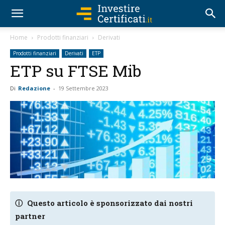
Home
Prodotti finanziari
Derivati
Prodotti finanziari
Derivati
ETP
ETP su FTSE Mib
Di
Redazione
-
19 Settembre 2023
ⓘ
Questo articolo è sponsorizzato dai nostri
partner