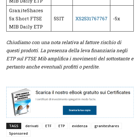
MIB Daily ETP
GraniteShares
5x Short FTSE
5SIT
XS2531767767
-5x
MIB Daily ETP
Chiudiamo con una nota relativa al fattore rischio di
questi prodotti. La presenza della leva finanziaria negli
ETP sul FTSE Mib amplifica i movimenti del sottostante e
pertanto anche eventuali profitti o perdite.
TAGS
derivati
ETF
ETP
evidenza
graniteshares
Sponsored