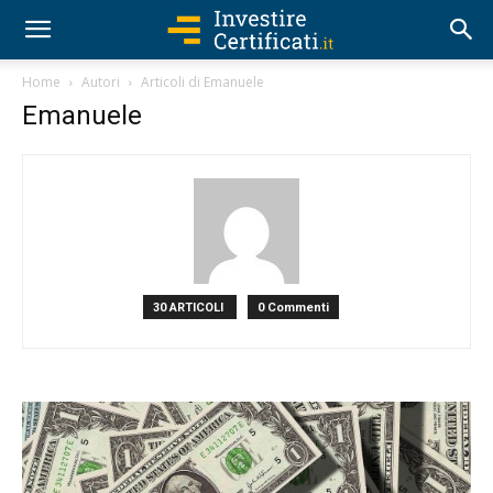
Home
Autori
Articoli di Emanuele
Emanuele
30 ARTICOLI
0 Commenti