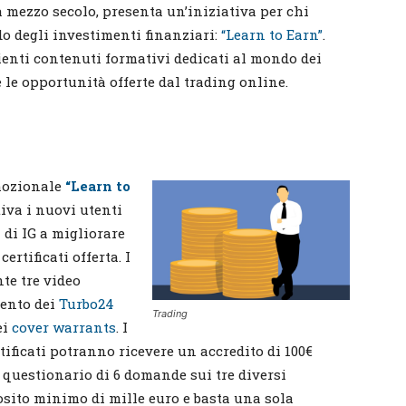
a mezzo secolo, presenta un’iniziativa per chi
o degli investimenti finanziari:
“Learn to Ea
rn”
.
clienti contenuti formativi dedicati al mondo dei
 le opportunità offerte dal trading online.
mozionale
“Learn to
iva i nuovi utenti
di IG a migliorare
rtificati offerta. I
te tre video
mento dei
Turbo24
Trading
ei
cover warrants
. I
tificati potranno ricevere un accredito di 100€
questionario di 6 domande sui tre diversi
osito minimo di mille euro e basta una sola