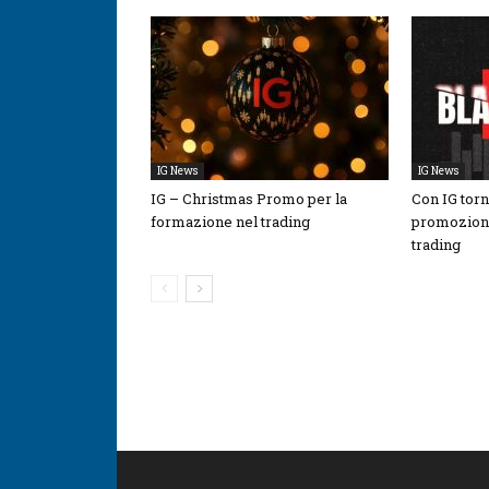
IG News
IG News
IG – Christmas Promo per la
Con IG tor
formazione nel trading
promozione 
trading