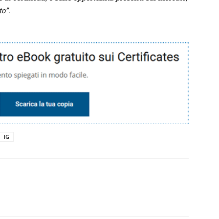
o”.
IG