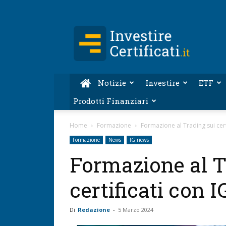
Investire-
Certificati.it
Notizie
Investire
ETF
Prodotti Finanziari
Home
Formazione
Formazione al Trading sui certi
Formazione
News
IG news
Formazione al T
certificati con IG
Di
Redazione
-
5 Marzo 2024