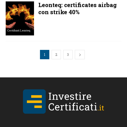
Leonteq: certificates airbag
con strike 40%
Certificati Leonteq
1
2
3