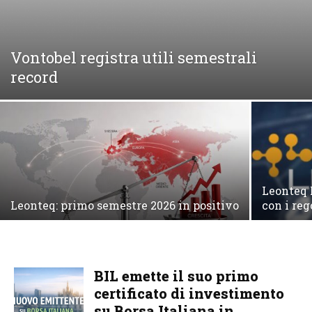
Vontobel registra utili semestrali
record
Leonteq 
Leonteq: primo semestre 2026 in positivo
con i reg
BIL emette il suo primo
certificato di investimento
su Borsa Italiana in