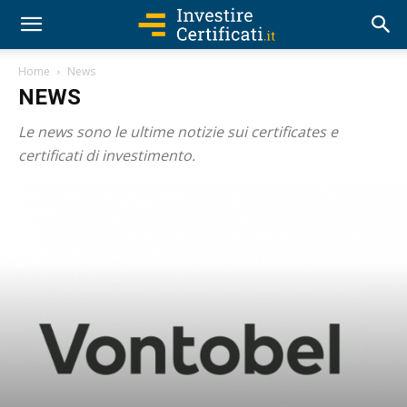
Home
News
NEWS
Le news sono le ultime notizie sui certificates e
certificati di investimento.