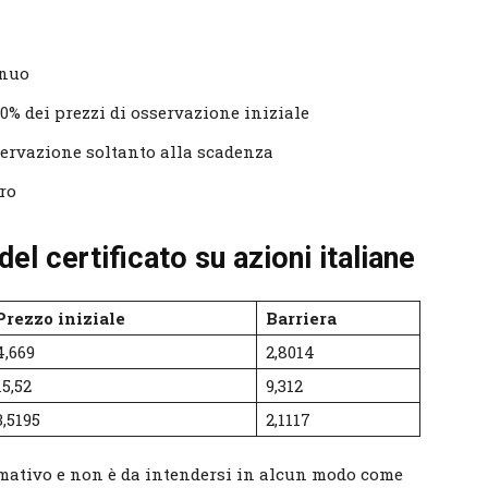
nnuo
60% dei prezzi di osservazione iniziale
sservazione soltanto alla scadenza
uro
 del certificato su azioni italiane
Prezzo iniziale
Barriera
4,669
2,8014
15,52
9,312
3,5195
2,1117
ormativo e non è da intendersi in alcun modo come