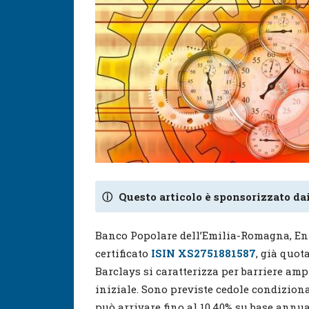
ⓘ
Questo articolo è sponsorizzato dai
Banco Popolare dell’Emilia-Romagna, Eni
certificato
ISIN XS2751881587
, già quot
Barclays si caratterizza per barriere amp
iniziale. Sono previste cedole condiziona
può arrivare fino al 10,40% su base annua