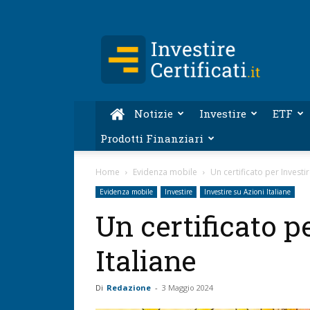
Investire-
Certificati.it
Notizie
Investire
ETF
Prodotti Finanziari
Home
Evidenza mobile
Un certificato per Investir
Evidenza mobile
Investire
Investire su Azioni Italiane
Un certificato p
Italiane
Di
Redazione
-
3 Maggio 2024