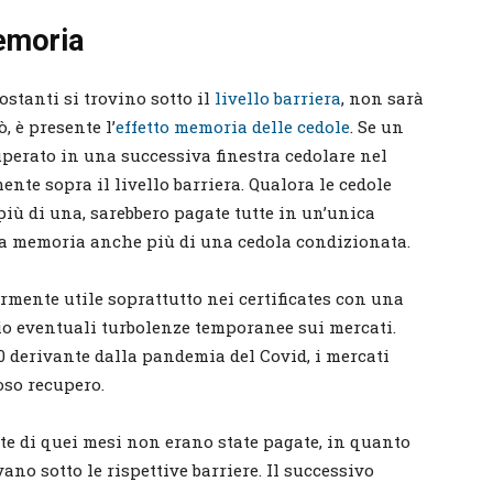
emoria
tostanti si trovino sotto il
livello barriera
, non sarà
, è presente l’
effetto memoria delle cedole
. Se un
perato in una successiva finestra cedolare nel
ente sopra il livello barriera. Qualora le cedole
iù di una, sarebbero pagate tutte in un’unica
re a memoria anche più di una cedola condizionata.
armente utile soprattutto nei certificates con una
lio eventuali turbolenze temporanee sui mercati.
0 derivante dalla pandemia del Covid, i mercati
so recupero.
ate di quei mesi non erano state pagate, in quanto
vano sotto le rispettive barriere. Il successivo