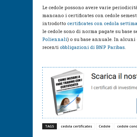
Le cedole possono avere varie periodicit
mancano i certificates con cedole semes
introdotto
certificates con cedola settim
le cedole sono di norma pagate su base s
Poliennali
) o su base annuale. In alcuni
recenti
obbligazioni di BNP Paribas
.
TAGS
cedola certificates
Cedole
cedole cond