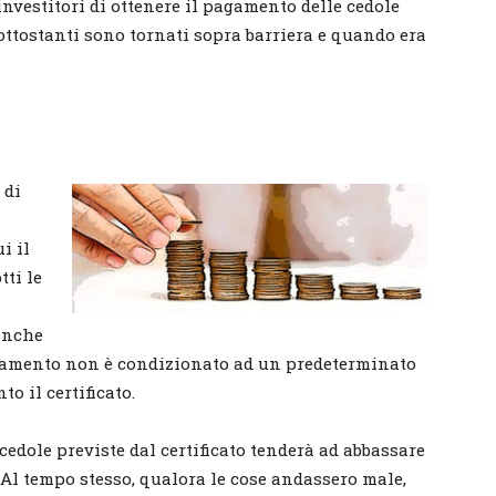
nvestitori di ottenere il pagamento delle cedole
ttostanti sono tornati sopra barriera e quando era
 di
i il
tti le
anche
pagamento non è condizionato ad un predeterminato
to il certificato.
edole previste dal certificato tenderà ad abbassare
 Al tempo stesso, qualora le cose andassero male,