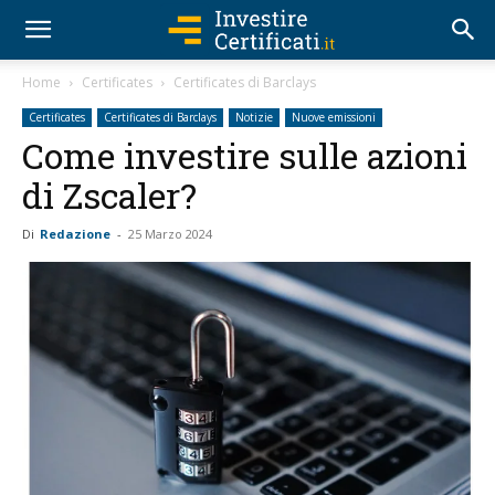
Home
Certificates
Certificates di Barclays
Certificates
Certificates di Barclays
Notizie
Nuove emissioni
Come investire sulle azioni
di Zscaler?
Di
Redazione
-
25 Marzo 2024