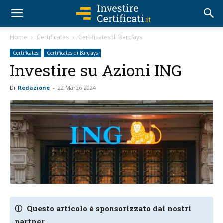
Home
Certificates
Certificates di Barclays
Certificates
Certificates di Barclays
Investire su Azioni ING
Di
Redazione
-
22 Marzo 2024
ⓘ
Questo articolo è sponsorizzato dai nostri
partner