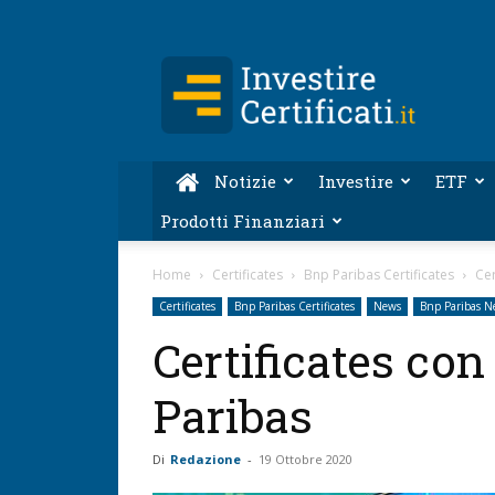
Investire-
Certificati.it
Notizie
Investire
ETF
Prodotti Finanziari
Home
Certificates
Bnp Paribas Certificates
Cer
Certificates
Bnp Paribas Certificates
News
Bnp Paribas N
Certificates co
Paribas
Di
Redazione
-
19 Ottobre 2020