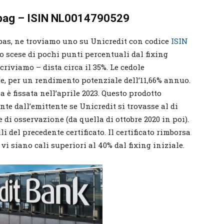
airbag – ISIN NL0014790529
bas, ne troviamo uno su Unicredit con codice
ISIN
no scese di pochi punti percentuali dal fixing
criviamo – dista circa il 35%. Le cedole
e, per un rendimento potenziale dell’11,66% annuo.
za è fissata nell’aprile 2023. Questo prodotto
te dall’emittente se Unicredit si trovasse al di
e di osservazione (da quella di ottobre 2020 in poi).
i del precedente certificato. Il certificato rimborsa
i siano cali superiori al 40% dal fixing iniziale.