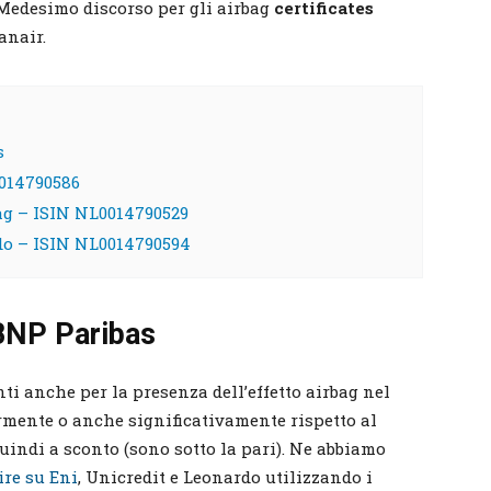
. Medesimo discorso per gli airbag
certificates
anair.
s
0014790586
bag – ISIN NL0014790529
rdo – ISIN NL0014790594
 BNP Paribas
ti anche per la presenza dell’effetto airbag nel
germente o anche significativamente rispetto al
quindi a sconto (sono sotto la pari). Ne abbiamo
ire su Eni
, Unicredit e Leonardo utilizzando i