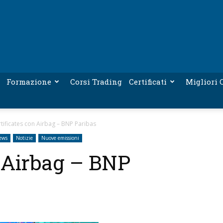
Formazione
Corsi Trading
Certificati
Migliori C
tificates con Airbag – BNP Paribas
ews
Notizie
Nuove emissioni
n Airbag – BNP