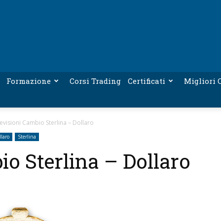
Formazione
Corsi Trading
Certificati
Migliori C
evisioni Cambio Sterlina – Dollaro
llaro
Sterlina
o Sterlina – Dollaro