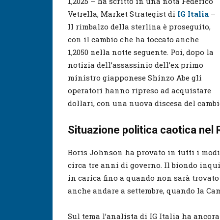
1,2025 – ha scritto in una nota Federico
Vetrella, Market Strategist di
IG Italia
–
Il rimbalzo della sterlina è proseguito,
con il cambio che ha toccato anche
1,2050 nella notte seguente. Poi, dopo la
notizia dell’assassinio dell’ex primo
ministro giapponese Shinzo Abe gli
operatori hanno ripreso ad acquistare
dollari, con una nuova discesa del cambio
Situazione politica caotica nel
Boris Johnson ha provato in tutti i modi 
circa tre anni di governo. Il biondo inqu
in carica fino a quando non sarà trovato
anche andare a settembre, quando la Cam
Sul tema l’analista di IG Italia ha anco