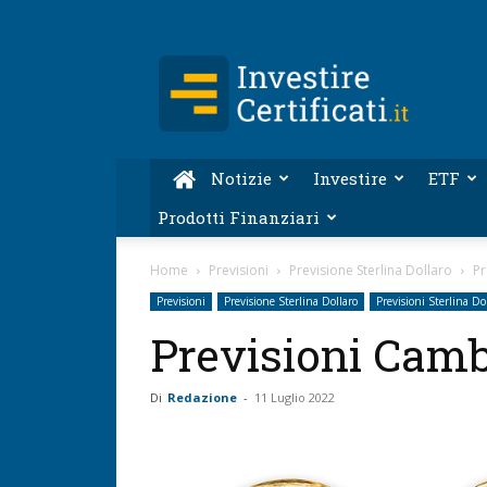
Investire-
Certificati.it
Notizie
Investire
ETF
Prodotti Finanziari
Home
Previsioni
Previsione Sterlina Dollaro
Pr
Previsioni
Previsione Sterlina Dollaro
Previsioni Sterlina Do
Previsioni Cambi
Di
Redazione
-
11 Luglio 2022