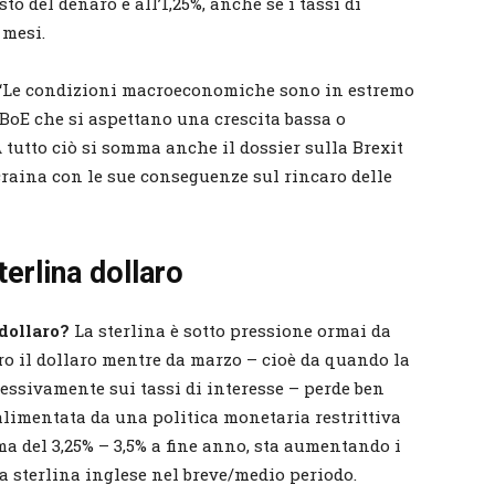
sto del denaro è all’1,25%, anche se i tassi di
 mesi.
ro “Le condizioni macroeconomiche sono in estremo
BoE che si aspettano una crescita bassa o
 tutto ciò si somma anche il dossier sulla Brexit
Ucraina con le sue conseguenze sul rincaro delle
terlina dollaro
 dollaro?
La sterlina è sotto pressione ormai da
ro il dollaro mentre da marzo – cioè da quando la
ressivamente sui tassi di interesse – perde ben
, alimentata da una politica monetaria restrittiva
ma del 3,25% – 3,5% a fine anno, sta aumentando i
a sterlina inglese nel breve/medio periodo.