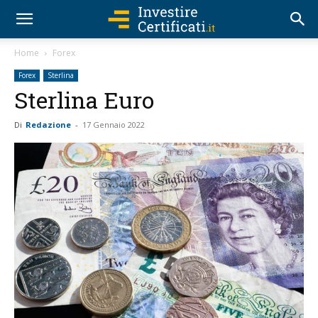
Home
Forex
Forex
Sterlina
Sterlina Euro
Di
Redazione
-
17 Gennaio 2022