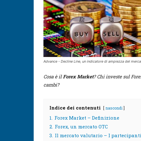
Advance - Decline Line, un indicatore di ampiezza del merca
Cosa è il
Forex Market
? Chi investe sul Fore
cambi?
Indice dei contenuti
nascondi
1.
Forex Market – Definizione
2.
Forex, un mercato OTC
3.
Il mercato valutario – I partecipant