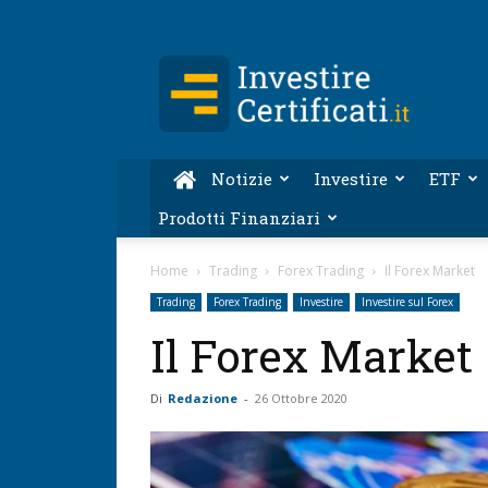
Investire-
Certificati.it
Notizie
Investire
ETF
Prodotti Finanziari
Home
Trading
Forex Trading
Il Forex Market
Trading
Forex Trading
Investire
Investire sul Forex
Il Forex Market
Di
Redazione
-
26 Ottobre 2020