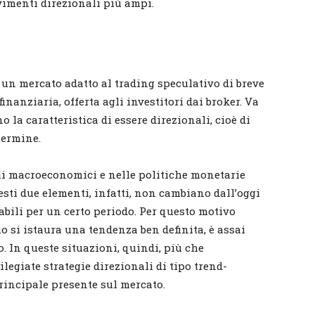
imenti direzionali più ampi.
 un mercato adatto al trading speculativo di breve
inanziaria, offerta agli investitori dai broker. Va
 la caratteristica di essere direzionali, cioè di
termine.
ali macroeconomici e nelle politiche monetarie
esti due elementi, infatti, non cambiano dall’oggi
bili per un certo periodo. Per questo motivo
 si istaura una tendenza ben definita, è assai
. In queste situazioni, quindi, più che
legiate strategie direzionali di tipo trend-
principale presente sul mercato.