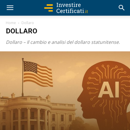
Home
Dollaro
DOLLARO
Dollaro – Il cambio e analisi del dollaro statunitense.