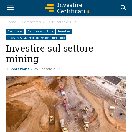
Home
Certificates
Certificates di UBS
Certificates
Certificates di UBS
Investire
investire su aziende del settore minerario
Investire sul settore
mining
Di
Redazione
-
25 Gennaio 2023