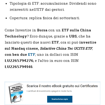
Tipologia di ETF: accumulazione. Dividendi sono
reinvestiti nell’ETF dai gestori.
Copertura: replica fisica dei sottostanti.
Come Investire in
Borsa
con un
ETF sulla China
Technology
? Ecco dunque, grazie a
UBS
, che ha
lanciato questi due nuovi
ETF
, ora si può
investire
sul Nasdaq cinese,
Solactive China Tec UCITS ETF
,
con ben due
ETF
; uno in dollari con ISIN
𝗟𝗨𝟮𝟮𝟲𝟱𝟳𝟵𝟰𝟮𝟳𝟲
, e l’altro in euro con ISIN
𝗟𝗨𝟮𝟮𝟲𝟱𝟳𝟵𝟰946
.