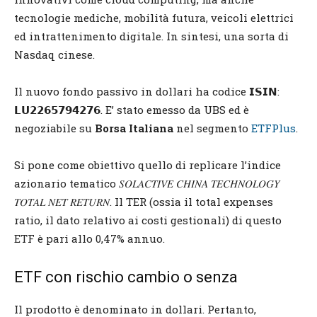
tecnologie mediche, mobilità futura, veicoli elettrici
ed intrattenimento digitale. In sintesi, una sorta di
Nasdaq cinese.
Il nuovo fondo passivo in dollari ha codice 𝗜𝗦𝗜𝗡:
𝗟𝗨𝟮𝟮𝟲𝟱𝟳𝟵𝟰𝟮𝟳𝟲. E’ stato emesso da UBS ed è
negoziabile su
Borsa Italiana
nel segmento
ETFPlus
.
Si pone come obiettivo quello di replicare l’indice
azionario tematico 𝑆𝑂𝐿𝐴𝐶𝑇𝐼𝑉𝐸 𝐶𝐻𝐼𝑁𝐴 𝑇𝐸𝐶𝐻𝑁𝑂𝐿𝑂𝐺𝑌
𝑇𝑂𝑇𝐴𝐿 𝑁𝐸𝑇 𝑅𝐸𝑇𝑈𝑅𝑁. Il TER (ossia il total expenses
ratio, il dato relativo ai costi gestionali) di questo
ETF è pari allo 0,47% annuo.
ETF con rischio cambio o senza
Il prodotto è denominato in dollari. Pertanto,