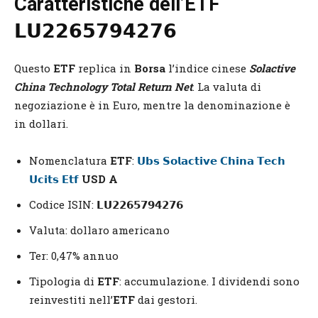
Caratteristiche dell’ETF
𝗟𝗨𝟮𝟮𝟲𝟱𝟳𝟵𝟰𝟮𝟳𝟲
Questo
ETF
replica in
Borsa
l’indice cinese
Solactive
China Technology Total Return Net
. La valuta di
negoziazione è in Euro, mentre la denominazione è
in dollari.
Nomenclatura
ETF
:
𝗨𝗯𝘀 𝗦𝗼𝗹𝗮𝗰𝘁𝗶𝘃𝗲 𝗖𝗵𝗶𝗻𝗮 𝗧𝗲𝗰𝗵
𝗨𝗰𝗶𝘁𝘀 𝗘𝘁𝗳
USD A
Codice ISIN: 𝗟𝗨𝟮𝟮𝟲𝟱𝟳𝟵𝟰𝟮𝟳𝟲
Valuta: dollaro americano
Ter: 0,47% annuo
Tipologia di
ETF
: accumulazione. I dividendi sono
reinvestiti nell’
ETF
dai gestori.