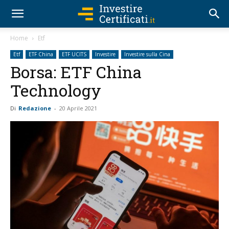
Home
Etf
Etf
ETF China
ETF UCITS
Investire
Investire sulla Cina
Borsa: ETF China
Technology
Di
Redazione
-
20 Aprile 2021