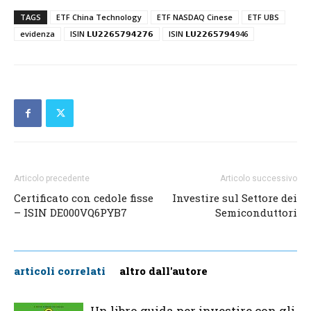
TAGS
ETF China Technology
ETF NASDAQ Cinese
ETF UBS
evidenza
ISIN 𝗟𝗨𝟮𝟮𝟲𝟱𝟳𝟵𝟰𝟮𝟳𝟲
ISIN 𝗟𝗨𝟮𝟮𝟲𝟱𝟳𝟵𝟰946
Articolo precedente
Articolo successivo
Certificato con cedole fisse
Investire sul Settore dei
– ISIN DE000VQ6PYB7
Semiconduttori
articoli correlati
altro dall'autore
Un libro guida per investire con gli