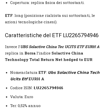
Copertura: replica fisica dei sottostanti.
ETF
: long (posizione rialzista sui sottostanti, le
azioni tecnologiche cinesi).
Caratteristiche del ETF LU2265794946
Invece l’
UBS Solactive China Tec UCITS ETF EURH A
replica in
Borsa
l’indice
Solactive China
Technology Total Return Net hedged to EUR
Nomenclatura
ETF
:
𝗨𝗯𝘀 𝗦𝗼𝗹𝗮𝗰𝘁𝗶𝘃𝗲 𝗖𝗵𝗶𝗻𝗮 𝗧𝗲𝗰𝗵
𝗨𝗰𝗶𝘁𝘀 𝗘𝘁𝗳
EURH A
Codice ISIN:
𝗟𝗨𝟮𝟮𝟲𝟱𝟳𝟵𝟰946
Valuta: Euro
Ter: 0,52% annuo