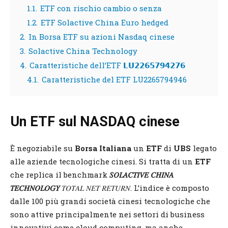
1.1.
ETF con rischio cambio o senza
1.2.
ETF Solactive China Euro hedged
2.
In Borsa ETF su azioni Nasdaq cinese
3.
Solactive China Technology
4.
Caratteristiche dell’ETF 𝗟𝗨𝟮𝟮𝟲𝟱𝟳𝟵𝟰𝟮𝟳𝟲
4.1.
Caratteristiche del ETF LU2265794946
Un ETF sul NASDAQ cinese
È negoziabile su
Borsa Italiana
un
ETF
di
UBS
legato
alle aziende tecnologiche cinesi. Si tratta di un
ETF
che replica il benchmark
𝑆𝑂𝐿𝐴𝐶𝑇𝐼𝑉𝐸 𝐶𝐻𝐼𝑁𝐴
𝑇𝐸𝐶𝐻𝑁𝑂𝐿𝑂𝐺𝑌
𝑇𝑂𝑇𝐴𝐿 𝑁𝐸𝑇 𝑅𝐸𝑇𝑈𝑅𝑁. L’indice è composto
dalle 100 più grandi società cinesi tecnologiche che
sono attive principalmente nei settori di business
innovativi come cloud computing, ma anche