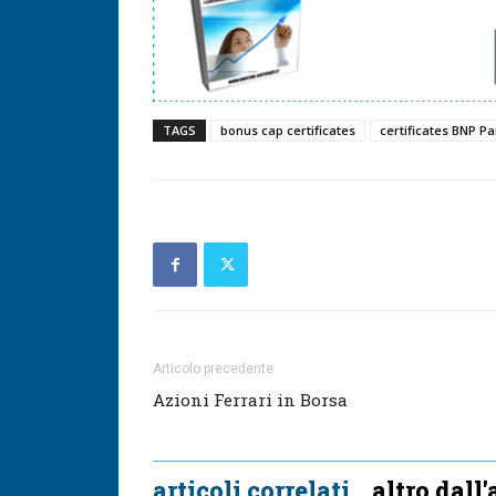
TAGS
bonus cap certificates
certificates BNP Pa
Articolo precedente
Azioni Ferrari in Borsa
articoli correlati
altro dall