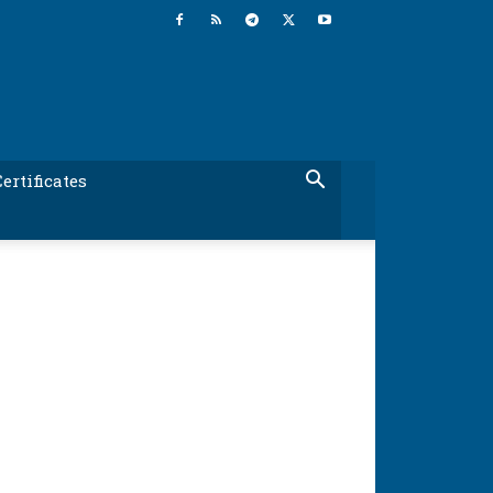
ertificates