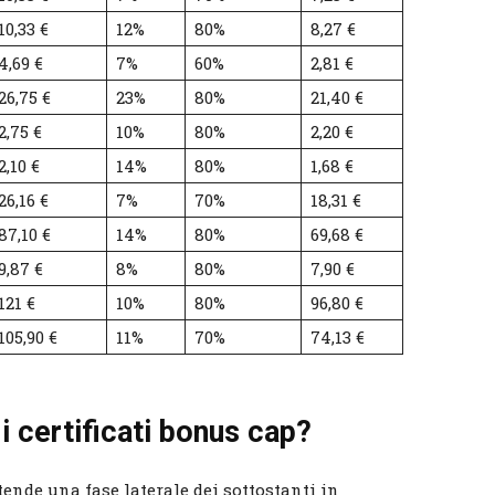
10,33 €
12%
80%
8,27 €
4,69 €
7%
60%
2,81 €
26,75 €
23%
80%
21,40 €
2,75 €
10%
80%
2,20 €
2,10 €
14%
80%
1,68 €
26,16 €
7%
70%
18,31 €
87,10 €
14%
80%
69,68 €
9,87 €
8%
80%
7,90 €
121 €
10%
80%
96,80 €
105,90 €
11%
70%
74,13 €
 certificati bonus cap?
ttende una fase laterale dei sottostanti in