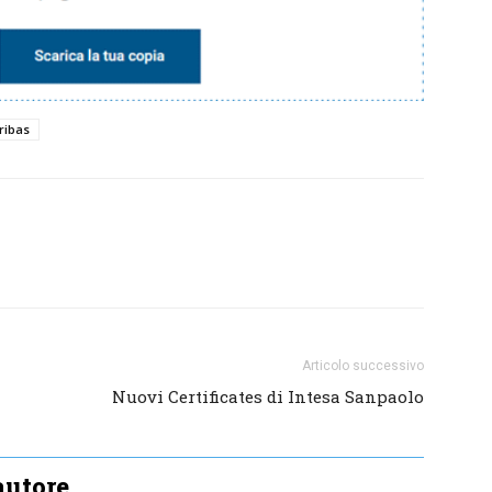
ribas
Articolo successivo
Nuovi Certificates di Intesa Sanpaolo
'autore