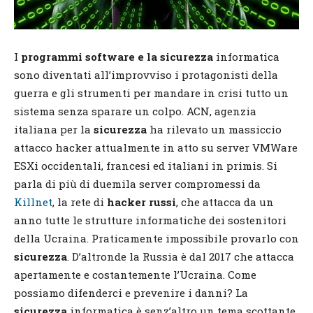
I
programmi software e la sicurezza
informatica
sono diventati all’improvviso i protagonisti della
guerra e gli strumenti per mandare in crisi tutto un
sistema senza sparare un colpo. ACN, agenzia
italiana per la
sicurezza
ha rilevato un massiccio
attacco hacker attualmente in atto su server VMWare
ESXi occidentali, francesi ed italiani in primis. Si
parla di più di duemila server compromessi da
Killnet
, la rete di
hacker russi
, che attacca da un
anno tutte le strutture informatiche dei sostenitori
della Ucraina. Praticamente impossibile provarlo con
sicurezza
. D’altronde la Russia è dal 2017 che attacca
apertamente e costantemente l’Ucraina. Come
possiamo difenderci e prevenire i danni? La
sicurezza
informatica è senz’altro un tema scottante