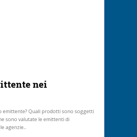
ittente nei
io emittente? Quali prodotti sono soggetti
me sono valutate le emittenti di
le agenzie...