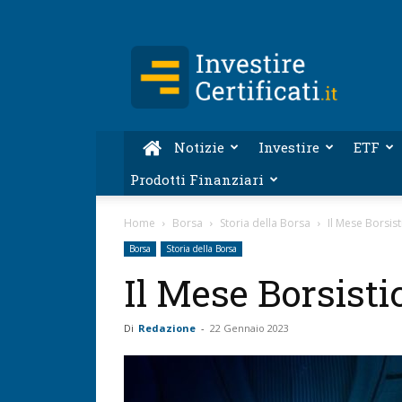
Investire-
Certificati.it
Notizie
Investire
ETF
Prodotti Finanziari
Home
Borsa
Storia della Borsa
Il Mese Borsist
Borsa
Storia della Borsa
Il Mese Borsisti
Di
Redazione
-
22 Gennaio 2023