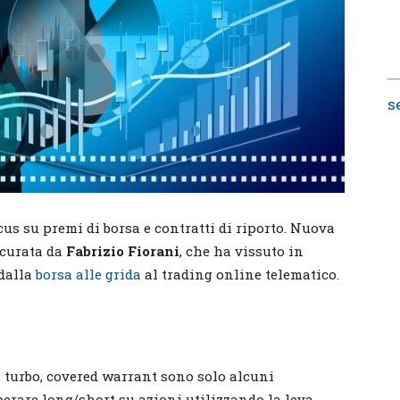
s
cus su premi di borsa e contratti di riporto. Nuova
a curata da
Fabrizio Fiorani
, che ha vissuto in
 dalla
borsa alle grida
al trading online telematico.
ti turbo, covered warrant sono solo alcuni
erare long/short su azioni utilizzando la leva