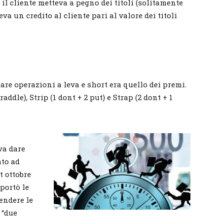
 il cliente metteva a pegno dei titoli (solitamente
eva un credito al cliente pari al valore dei titoli
re operazioni a leva e short era quello dei premi.
raddle), Strip (1 dont + 2 put) e Strap (2 dont + 1
va dare
ato ad
t ottobre
 portò le
vendere le
 “due