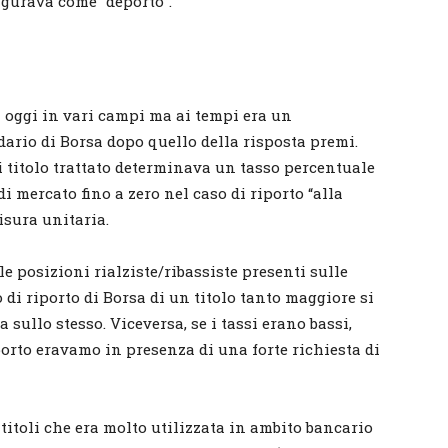
igurava come “deporto”.
ra oggi in vari campi ma ai tempi era un
ario di Borsa dopo quello della risposta premi.
i titolo trattato determinava un tasso percentuale
di mercato fino a zero nel caso di riporto “alla
misura unitaria.
le posizioni rialziste/ribassiste presenti sulle
o di riporto di Borsa di un titolo tanto maggiore si
sullo stesso. Viceversa, se i tassi erano bassi,
eporto eravamo in presenza di una forte richiesta di
titoli che era molto utilizzata in ambito bancario