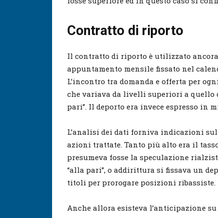
fosse superiore ed in questo caso si conf
Contratto di riporto
Il contratto di riporto è utilizzato anco
appuntamento mensile fissato nel calend
L’incontro tra domanda e offerta per ogn
che variava da livelli superiori a quello 
pari”. Il deporto era invece espresso in 
L’analisi dei dati forniva indicazioni sul
azioni trattate. Tanto più alto era il tass
presumeva fosse la speculazione rialzista 
“alla pari”, o addirittura si fissava un d
titoli per prorogare posizioni ribassiste.
Anche allora esisteva l’anticipazione su 