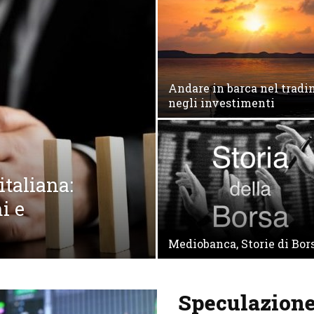
Andare in barca nel tradi
negli investimenti
italiana:
i e
Mediobanca, Storie di Bors
Speculazione 