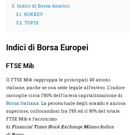
3.
Indici di Borsa Asiatici
3.1.
NIKKEY
3.2.
TOPIX
Indici di Borsa Europei
FTSE Mib
Il FTSE Mib raggruppa le principali 40 azioni
italiane, anche se con sede legale all’estero. L’indice
raccoglie circa l’80% dell’intera capitalizzazione di
Borsa Italiana
. La percentuale degli scambi è ancora
superiore, collocandosi fra l’85 ed il 90% del totale.
FTSE Mib è l’acronimo
di
F
inancial
T
imes
S
tock
E
xchange
M
ilano
I
ndice
di
B
orsa
.