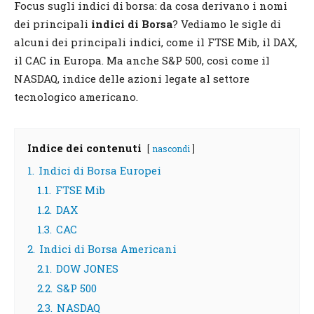
Focus sugli indici di borsa: da cosa derivano i nomi
dei principali
indici di Borsa
? Vediamo le sigle di
alcuni dei principali indici, come il FTSE Mib, il DAX,
il CAC in Europa. Ma anche S&P 500, così come il
NASDAQ, indice delle azioni legate al settore
tecnologico americano.
Indice dei contenuti
nascondi
1.
Indici di Borsa Europei
1.1.
FTSE Mib
1.2.
DAX
1.3.
CAC
2.
Indici di Borsa Americani
2.1.
DOW JONES
2.2.
S&P 500
2.3.
NASDAQ