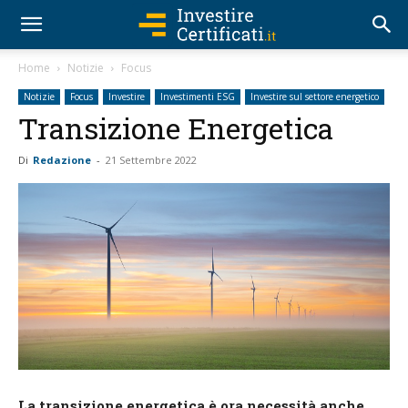
Home
Notizie
Focus
Notizie
Focus
Investire
Investimenti ESG
Investire sul settore energetico
Transizione Energetica
Di
Redazione
-
21 Settembre 2022
La transizione energetica è ora necessità anche