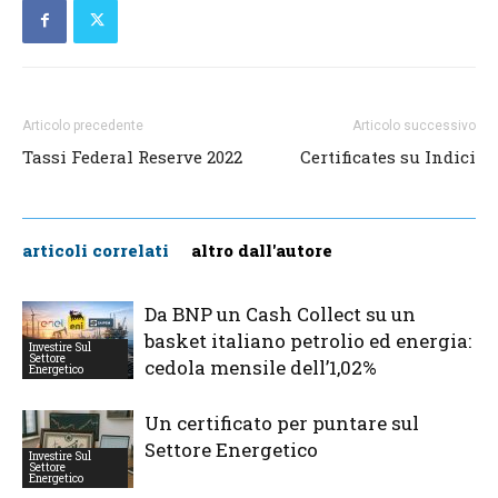
Articolo precedente
Articolo successivo
Tassi Federal Reserve 2022
Certificates su Indici
articoli correlati
altro dall'autore
Da BNP un Cash Collect su un
basket italiano petrolio ed energia:
Investire Sul
Settore
cedola mensile dell’1,02%
Energetico
Un certificato per puntare sul
Settore Energetico
Investire Sul
Settore
Energetico