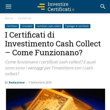
Home
Certificati
Certificati
Unicredit
Certificati cash collect
Tipologie di certificati
I Certificati di
Investimento Cash Collect
– Come Funzionano?
Come funzionano i certificati cash collect? E quali
sono sono i vantaggi per l'investitore con i cash
collect?
Di
Redazione
-
1 Settembre 2019