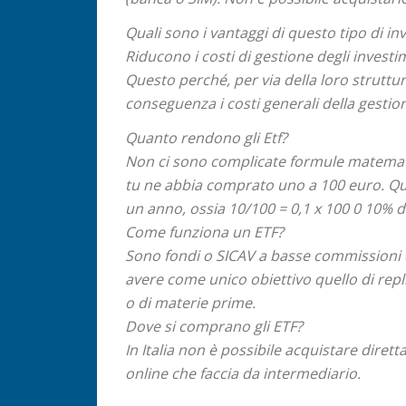
Quali sono i vantaggi di questo tipo di in
Riducono i costi di gestione degli investi
Questo perché, per via della loro struttu
conseguenza i costi generali della gestion
Quanto rendono gli Etf?
Non ci sono complicate formule matemati
tu ne abbia comprato uno a 100 euro. Que
un anno, ossia 10/100 = 0,1 x 100 0 10% 
Come funziona un ETF?
Sono fondi o SICAV a basse commissioni di
avere come unico obiettivo quello di repl
o di materie prime.
Dove si comprano gli ETF?
In Italia non è possibile acquistare diret
online che faccia da intermediario.