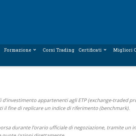
Formazione
Corsi Trading
Certificati
Migliori C
i d’investimento appartenenti agli ETP (exchange-traded pr
ti il fine di replicare un indice di riferimento (benchmark).
rsa durante l’orario ufficiale di negoziazione, tramite un i
e quote /azioni direttamente.