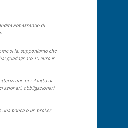
vendita abbassando di
o.
come si fa: supponiamo che
 hai guadagnato 10 euro in
terizzano per il fatto di
i azionari, obbligazionari
are una banca o un broker