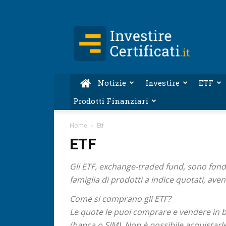
Investire-
Certificati.it
Notizie
Investire
ETF
Prodotti Finanziari
Home
Etf
ETF
Gli ETF, exchange-traded fund, sono fond
famiglia di prodotti a indice quotati, aven
Come si comprano gli ETF?
Le quote le puoi comprare e vendere in bo
(banca o SIM). Non è possibile acquistarl