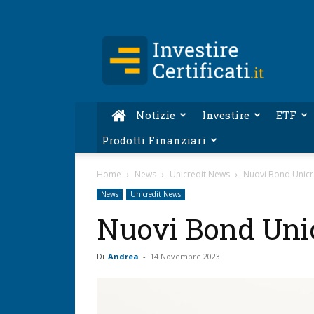
Investire-
Certificati.it
Notizie
Investire
ETF
Prodotti Finanziari
Home
News
Unicredit News
Nuovi Bond Unicr
News
Unicredit News
Nuovi Bond Uni
Di
Andrea
-
14 Novembre 2023