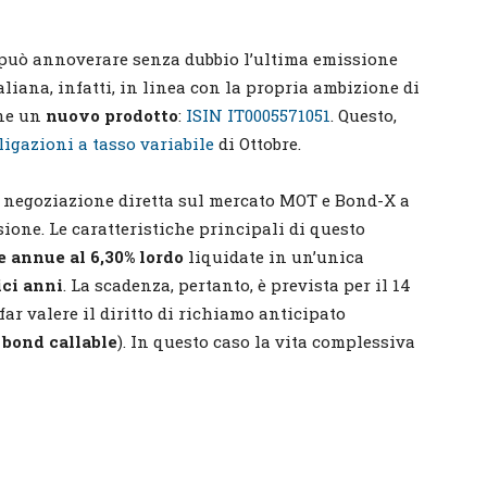
i può annoverare senza dubbio l’ultima emissione
aliana, infatti, in linea con la propria ambizione di
ne un
nuovo prodotto
:
ISIN IT0005571051
. Questo,
ligazioni a tasso variabile
di Ottobre.
n negoziazione diretta sul mercato MOT e Bond-X a
sione. Le caratteristiche principali di questo
e annue al 6,30% lordo
liquidate in un’unica
ici anni
. La scadenza, pertanto, è prevista per il 14
far valere il diritto di richiamo anticipato
n
bond callable
). In questo caso la vita complessiva