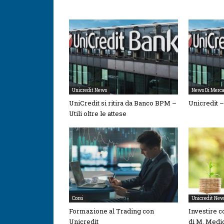
Unicredit News
News Di Merca
UniCredit si ritira da Banco BPM –
Unicredit 
Utili oltre le attese
Corsi
Unicredit New
Formazione al Trading con
Investire co
Unicredit
di M. Medic