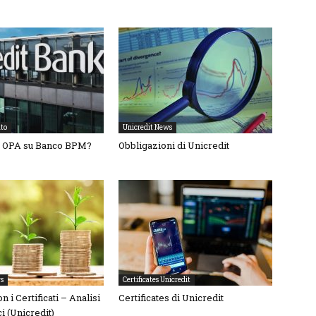
to
Unicredit News
– OPA su Banco BPM?
Obbligazioni di Unicredit
s
Certificates Unicredit
n i Certificati – Analisi
Certificates di Unicredit
i (Unicredit)