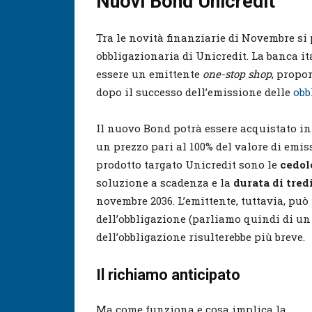
Nuovi Bond Unicredit
Tra le novità finanziarie di Novembre s
obbligazionaria di Unicredit. La banca it
essere un emittente
one-stop shop
, propo
dopo il successo dell’emissione delle
obb
Il nuovo Bond potrà essere acquistato i
un prezzo pari al 100% del valore di emis
prodotto targato Unicredit sono le
cedol
soluzione a scadenza e la
durata di tred
novembre 2036. L’emittente, tuttavia, può 
dell’obbligazione (parliamo quindi di u
dell’obbligazione risulterebbe più breve.
Il richiamo anticipato
Ma come funziona e cosa implica la