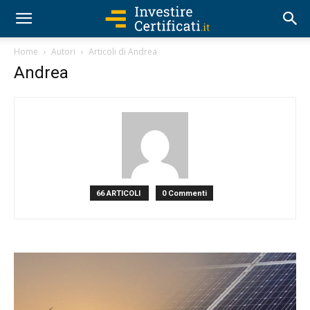
Home
Autori
Articoli di Andrea
Andrea
66 ARTICOLI
0 Commenti