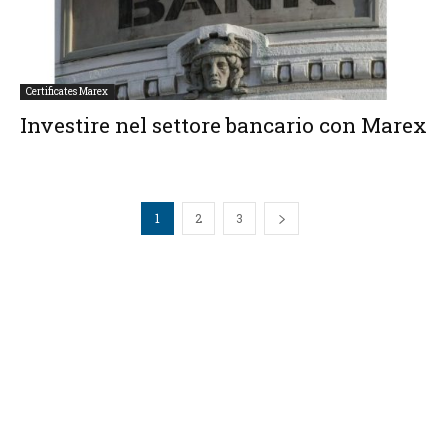
Certificates Marex
Investire nel settore bancario con Marex
1
2
3