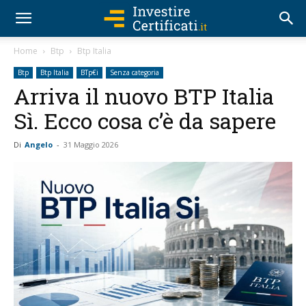
Home
Btp
Btp Italia
Btp
Btp Italia
BTp€i
Senza categoria
Arriva il nuovo BTP Italia
Sì. Ecco cosa c’è da sapere
Di
Angelo
-
31 Maggio 2026