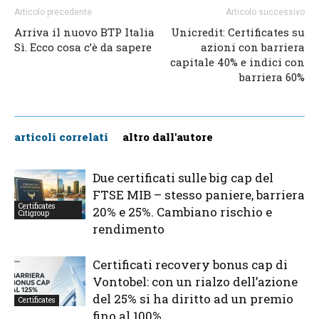
Articolo precedente
Articolo successivo
Arriva il nuovo BTP Italia
Unicredit: Certificates su
Sì. Ecco cosa c’è da sapere
azioni con barriera
capitale 40% e indici con
barriera 60%
articoli correlati
altro dall'autore
Due certificati sulle big cap del
FTSE MIB – stesso paniere, barriera
Certificates
20% e 25%. Cambiano rischio e
Citigroup
rendimento
Certificati recovery bonus cap di
Vontobel: con un rialzo dell’azione
del 25% si ha diritto ad un premio
Certificates
fino al 100%