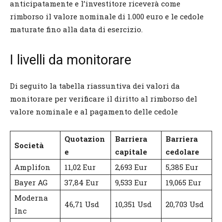
anticipatamente e l’investitore riceverà come
rimborso il valore nominale di 1.000 euro e le cedole
maturate fino alla data di esercizio.
I livelli da monitorare
Di seguito la tabella riassuntiva dei valori da
monitorare per verificare il diritto al rimborso del
valore nominale e al pagamento delle cedole
Quotazion
Barriera
Barriera
Società
e
capitale
cedolare
Amplifon
11,02 Eur
2,693 Eur
5,385 Eur
Bayer AG
37,84 Eur
9,533 Eur
19,065 Eur
Moderna
46,71 Usd
10,351 Usd
20,703 Usd
Inc