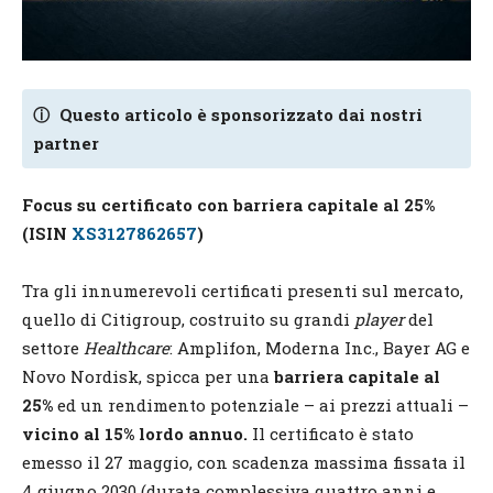
ⓘ
Questo articolo è sponsorizzato dai nostri
partner
Focus su certificato con barriera capitale al 25%
(ISIN
XS3127862657
)
Tra gli innumerevoli certificati presenti sul mercato,
quello di Citigroup, costruito su grandi
player
del
settore
Healthcare
: Amplifon, Moderna Inc., Bayer AG e
Novo Nordisk, spicca per una
barriera capitale al
25%
ed un rendimento potenziale – ai prezzi attuali –
vicino al 15% lordo annuo.
Il certificato è stato
emesso il 27 maggio, con scadenza massima fissata il
4 giugno 2030 (durata complessiva quattro anni e