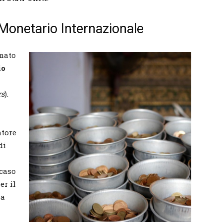
Monetario Internazionale
rmato
io
rs
).
atore
di
 caso
er il
la