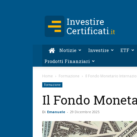
Investire-
Certificati.it
Notizie
Investire
ETF
Prodotti Finanziari
Home
Formazione
Il Fondo Monetario Internazio
Formazione
Il Fondo Moneta
Di
Emanuele
-
29 Dicembre 2025