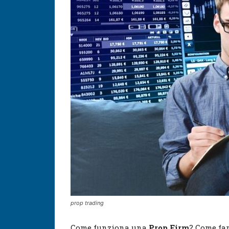
prop trading
Come funziona una
Prop Firm
? Come fa