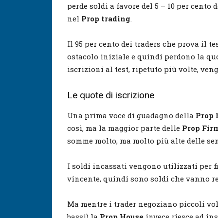
perde soldi a favore del 5 – 10 per cento
nel
Prop trading
.
Il 95 per cento dei traders che prova il t
ostacolo iniziale e quindi perdono la qu
iscrizioni al test, ripetuto più volte, ve
Le quote di iscrizione
Una prima voce di guadagno della
Prop 
così, ma la maggior parte delle
Prop Fir
somme molto, ma molto più alte delle sem
I soldi incassati vengono utilizzati per f
vincente, quindi sono soldi che vanno r
Ma mentre i trader negoziano piccoli vol
bassi) la
Prop House
invece riesce ad ins