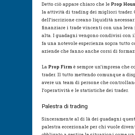
Detto ciò appare chiaro che le
Prop Hou
la attività di trading dei migliori trader.
dell’iscrizione creano liquidità necessar
finanziare i trade vincenti con una leva
alta. I guadagni vengono condivisi con i
fa una notevole esperienza sopra tutto c
aziende che fanno anche corsi di formaz
La
Prop Firm
è sempre un’impresa che co
trader. Il tutto mettendo comunque a dis
avere un team di persone che controllano 
l’operatività e le statistiche dei trader.
Palestra di trading
Sinceramente al di là dei guadagni quest
palestra eccezionale per chi vuole divent
obbligato a gestire le situazioni come un 