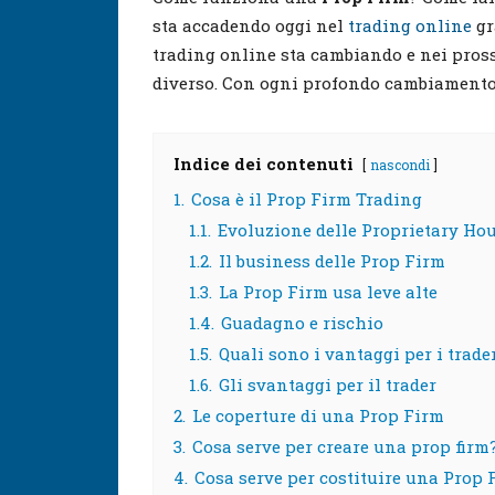
sta accadendo oggi nel
trading online
gr
trading online sta cambiando e nei pros
diverso. Con ogni profondo cambiamento
Indice dei contenuti
nascondi
1.
Cosa è il Prop Firm Trading
1.1.
Evoluzione delle Proprietary Ho
1.2.
Il business delle Prop Firm
1.3.
La Prop Firm usa leve alte
1.4.
Guadagno e rischio
1.5.
Quali sono i vantaggi per i trade
1.6.
Gli svantaggi per il trader
2.
Le coperture di una Prop Firm
3.
Cosa serve per creare una prop firm
4.
Cosa serve per costituire una Prop 