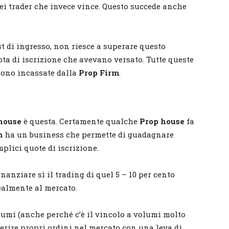
 dei trader che invece vince. Questo succede anche
est di ingresso, non riesce a superare questo
ota di iscrizione che avevano versato. Tutte queste
ngono incassate dalla
Prop Firm
.
house
è questa. Certamente qualche
Prop house
fa
m
ha un business che permette di guadagnare
plici quote di iscrizione.
inanziare sì il trading di quel 5 – 10 per cento
ealmente al mercato.
umi (anche perché c’è il vincolo a volumi molto
erire propri ordini nel mercato con una leva di