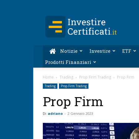
Investire-
Certificati.it
Notizie
Investire
ETF
Prodotti Finanziari
Home
Trading
Prop Firm Trading
Prop Firm
Trading
Prop Firm Trading
Prop Firm
Di
adriano
-
2 Gennaio 2023