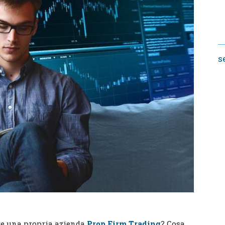
s
re una propria azienda
Prop Firm Trading
? Cosa