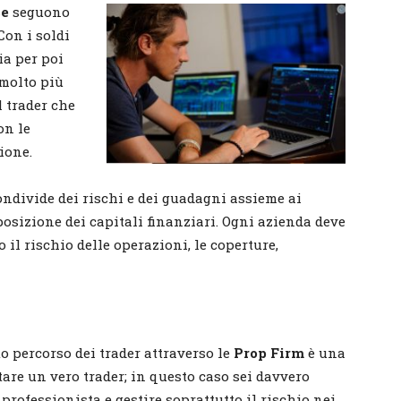
se
seguono
 Con i soldi
ia per poi
 molto più
l trader che
on le
ione.
ndivide dei rischi e dei guadagni assieme ai
posizione dei capitali finanziari. Ogni azienda deve
il rischio delle operazioni, le coperture,
o percorso dei trader attraverso le
Prop Firm
è una
are un vero trader; in questo caso sei davvero
professionista e gestire soprattutto il rischio nei