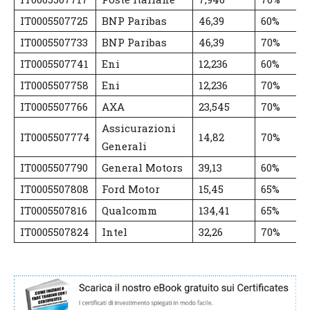
IT0005507725
BNP Paribas
46,39
60%
IT0005507733
BNP Paribas
46,39
70%
IT0005507741
Eni
12,236
60%
IT0005507758
Eni
12,236
70%
IT0005507766
AXA
23,545
70%
Assicurazioni
IT0005507774
14,82
70%
Generali
IT0005507790
General Motors
39,13
60%
IT0005507808
Ford Motor
15,45
65%
IT0005507816
Qualcomm
134,41
65%
IT0005507824
Intel
32,26
70%