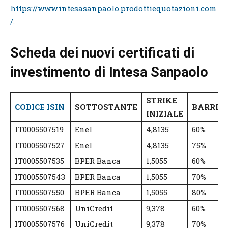
https://www.intesasanpaolo.prodottiequotazioni.com
/
.
Scheda dei nuovi certificati di
investimento di Intesa Sanpaolo
STRIKE
CODICE ISIN
SOTTOSTANTE
BARRIE
INIZIALE
IT0005507519
Enel
4,8135
60%
IT0005507527
Enel
4,8135
75%
IT0005507535
BPER Banca
1,5055
60%
IT0005507543
BPER Banca
1,5055
70%
IT0005507550
BPER Banca
1,5055
80%
IT0005507568
UniCredit
9,378
60%
IT0005507576
UniCredit
9,378
70%