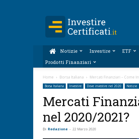
Investire-
Certificati.it
Notizie
Investire
ETF
Prodotti Finanziari
Home
Borsa Italiana
Mercati Finanziari – Come I
Borsa Italiana
Investire
Dove investire nel 2020
Notizie
Mercati Finanzi
nel 2020/2021?
Di
Redazione
-
22 Marzo 2020