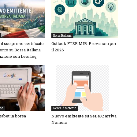
Borsa Italiana
il suo primo certificato
Outlook FTSE MIB: Previsioni per
ento su Borsa Italiana
il 2026
razione con Leonteq
to
News Di Mercato
habet in borsa
Nuovo emittente su SeDeX: arriva
Nomura