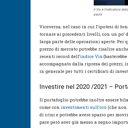
Il Vix è l’indicatore del
paura
Viceversa, nel caso in cui l’ipotesi di fo
tornare ai precedenti livelli, con un po’
larga parte delle operazioni aperte. Per q
prezzo di mercato potrebbe risalire anche
recenti record dell’
indice Vix
(basterebbe
accompagnato dalla ripresa dei prezzi, in
in generale per tutti i certificati di inve
Investire nel 2020 /2021 – Port
Il portafoglio potrebbe inoltre essere bil
come con
investimenti sull’oro
(che non 
di crisi e potrebbe avere spazio per movi
pare però aver già messo a segno importan