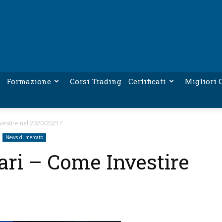
Formazione
Corsi Trading
Certificati
Migliori C
nvestire nel 2020/2021?
News di mercato
ari – Come Investire