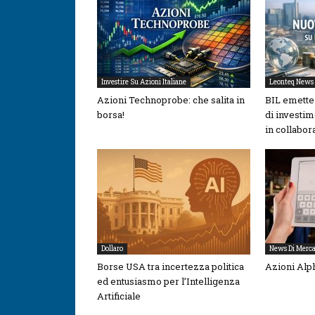
Investire Su Azioni Italiane
Leonteq News
Azioni Technoprobe: che salita in
BIL emette 
borsa!
di investim
in collabo
Dollaro
News Di Merca
Borse USA tra incertezza politica
Azioni Alp
ed entusiasmo per l’Intelligenza
Artificiale