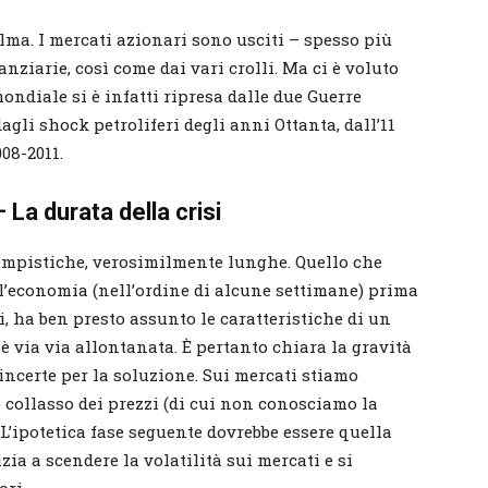
lma. I mercati azionari sono usciti – spesso più
anziarie, così come dai vari crolli. Ma ci è voluto
ndiale si è infatti ripresa dalle due Guerre
dagli shock petroliferi degli anni Ottanta, dall’11
008-2011.
 La durata della crisi
tempistiche, verosimilmente lunghe. Quello che
’economia (nell’ordine di alcune settimane) prima
si, ha ben presto assunto le caratteristiche di un
è via via allontanata. È pertanto chiara la gravità
 incerte per la soluzione. Sui mercati stiamo
 collasso dei prezzi (di cui non conosciamo la
L’ipotetica fase seguente dovrebbe essere quella
ia a scendere la volatilità sui mercati e si