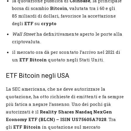
la quotazione pubblica di
Coinbase
, la principale
borsa di scambio
Bitcoin
, valutata tra i 60 e gli
85 miliardi di dollari, favorisce la accettazione
degli
ETF
su
crypto
Wall Street
ha definitivamente aperto le porte alla
criptovaluta.
il mercato ora dà per scontato l’arrivo nel 2021 di
un
ETF Bitcoin
quotato negli Stati Uniti.
ETF Bitcoin negli USA
La SEC americana, che ne deve autorizzare la
quotazione, ha otto richieste di emittenti e
fa sempre
più fatica a negare l’assenso. Uno dei pochi già
autorizzati è il
Reality Shares Nasdaq NexGen
Economy ETF (BLCN) – ISIN US75605A7028
. Tra
gli
ETF Bitcoin
in quotazione sul mercato