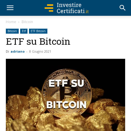
Home
Bitcoin
Bitcoin
Etf
ETF Bitcoin
ETF su Bitcoin
Di
adriano
-
8 Giugno 2021