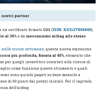
 nostri partner
a un certificato firmato
Citi
(
ISIN: XS3127856840
),
le al 30%
e da
meccanismo airbag allo stesso
a nelle scorse settimane
, questa nuova emissione
ncora più profonda, fissata al 40%
, elemento che
sse per quegli investitori orientati alla ricerca di
ettaglio come funziona questo strumento e quali
 premi sono quindi pagati su base mensile a
o di 60 punti dai prezzi iniziali. Per il capitale,
enza dell’airbag.