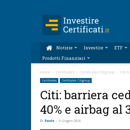
Investire-
Certificati.it
Notizie
Investire
ETF
Prodotti Finanziari
Home
Certificates
Certificates Citigroup
Citi:
Certificates
Certificates Citigroup
Citi: barriera c
40% e airbag al 
Di
Paolo
-
9 Giugno 2026