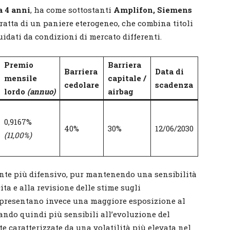
 4 anni
, ha come sottostanti
Amplifon, Siemens
 tratta di un paniere eterogeneo, che combina titoli
uidati da condizioni di mercato differenti.
Premio
Barriera
Barriera
Data di
mensile
capitale /
cedolare
scadenza
lordo
(annuo)
airbag
0,9167%
40%
30%
12/06/2030
(11,00%)
nte più difensivo, pur mantenendo una sensibilità
ita e alla revisione delle stime sugli
presentano invece una maggiore esposizione al
tando quindi più sensibili all’evoluzione del
caratterizzate da una volatilità più elevata nel