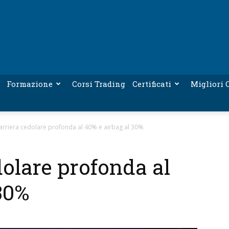
Formazione
Corsi Trading
Certificati
Migliori C
 barriera cedolare profonda al 40% e airbag al 30%
edolare profonda al
30%