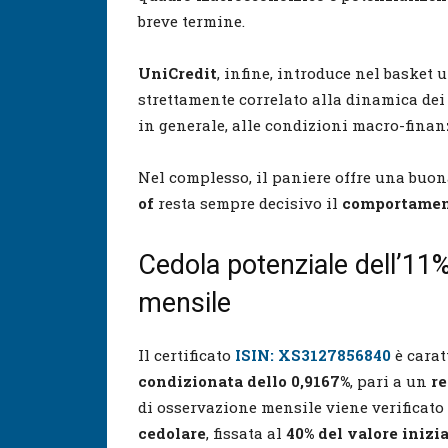
breve termine.
UniCredit
, infine, introduce nel baske
strettamente correlato alla dinamica dei ta
in generale, alle condizioni macro-finan
Nel complesso, il paniere offre una buon
of
resta sempre decisivo il
comportament
Cedola potenziale dell’1
mensile
Il certificato
ISIN: XS3127856840
è carat
condizionata dello 0,9167%
, pari a un
re
di osservazione mensile viene verificato i
cedolare
, fissata al
40% del valore inizi