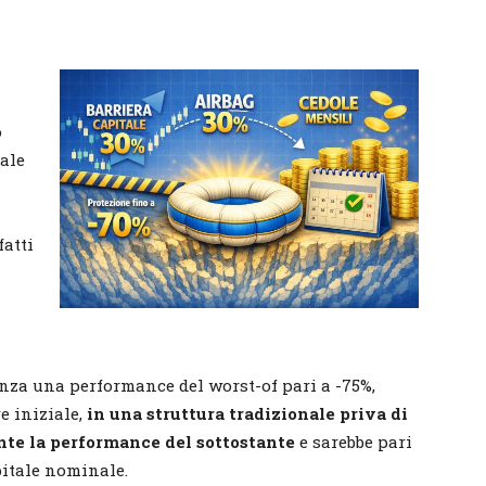
o
tale
fatti
nza una performance del worst-of pari a -75%,
e iniziale,
in una struttura tradizionale priva di
nte la performance del sottostante
e sarebbe pari
pitale nominale.