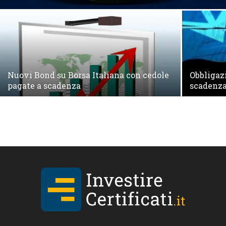
Nuovi Bond su Borsa Italiana con cedole
Obbligaz
pagate a scadenza
scadenz