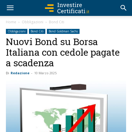
Home
Obbligazioni
Bond Citi
Obbligazioni
Bond Citi
Bond Goldman Sachs
Nuovi Bond su Borsa
Italiana con cedole pagate
a scadenza
Di
Redazione
-
10 Marzo 2025