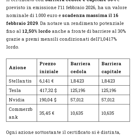
previsto in emissione l’11 febbraio 2026, ha un valore
nominale di 1.000 euro e
scadenza massima il 16
febbraio 2029
. Da notare un rendimento potenziale
fino al
12,50% lordo
anche a fronte di barriere al 30%
grazie a premi mensili condizionati dell’1,0417%
lordo.
Prezzo
Barriera
Barriera
Azione
iniziale
cedola
capitale
Stellantis
6,141 €
1,8423
1,8423
Tesla
417,32 $
125,196
125,196
Nvidia
190,04 $
57,012
57,012
Commerzb
35,45 €
10,635
10,635
ank
Ogni azione sottostante il certificato si è distinta,