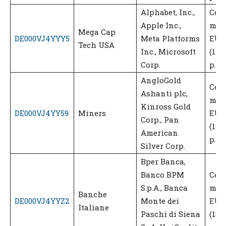
Alphabet, Inc.,
Ced
Apple Inc.,
men
Mega Cap
DE000VJ4YYY5
Meta Platforms
EUR 
Tech USA
Inc., Microsoft
(12,
Corp.
p.a.)
AngloGold
Ced
Ashanti plc,
men
Kinross Gold
DE000VJ4YY59
Miners
EUR 
Corp., Pan
(15,
American
p.a.)
Silver Corp.
Bper Banca,
Banco BPM
Ced
S.p.A., Banca
men
Banche
DE000VJ4YYZ2
Monte dei
EUR 
Italiane
Paschi di Siena
(13,