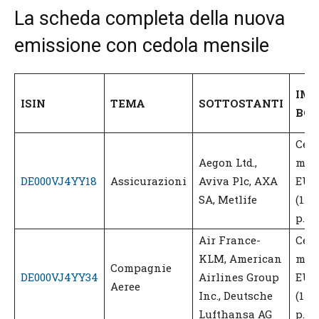
La scheda completa della nuova
emissione con cedola mensile
IM
ISIN
TEMA
SOTTOSTANTI
BO
Ced
Aegon Ltd.,
men
DE000VJ4YY18
Assicurazioni
Aviva Plc, AXA
EUR 
SA, Metlife
(12,
p.a.)
Air France-
Ced
KLM, American
men
Compagnie
DE000VJ4YY34
Airlines Group
EUR 
Aeree
Inc., Deutsche
(15,
Lufthansa AG
p.a.)