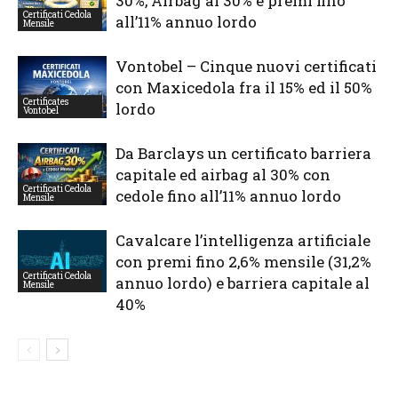
30%, Airbag al 30% e premi fino
Certificati Cedola
all’11% annuo lordo
Mensile
Vontobel – Cinque nuovi certificati
con Maxicedola fra il 15% ed il 50%
Certificates
lordo
Vontobel
Da Barclays un certificato barriera
capitale ed airbag al 30% con
Certificati Cedola
cedole fino all’11% annuo lordo
Mensile
Cavalcare l’intelligenza artificiale
con premi fino 2,6% mensile (31,2%
Certificati Cedola
annuo lordo) e barriera capitale al
Mensile
40%