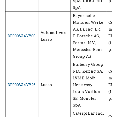
SpA, UniCredit
p.a.)
SpA
Bayerische
Motoren Werke
Ced
AG, Dr. Ing. H.c.
men
Automotive e
DE000VJ4YY00
F. Porsche AG,
EUR 
Lusso
Ferrari N.V.,
(12,
Mercedes-Benz
p.a.)
Group AG
Burberry Group
PLC, Kering SA,
Ced
LVMH Moët
men
DE000VJ4YY26
Lusso
Hennessy
EUR 
Louis Vuitton
(14,
SE, Moncler
p.a.)
SpA
Caterpillar Inc.,
Ced