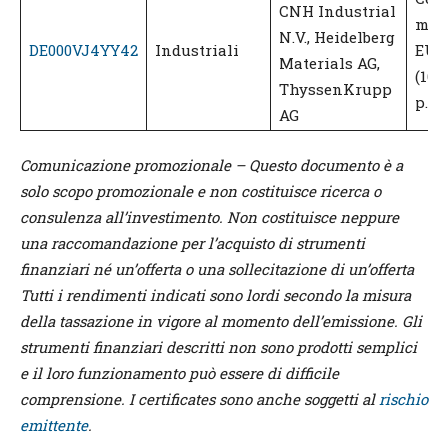
CNH Industrial
men
N.V., Heidelberg
DE000VJ4YY42
Industriali
EUR 
Materials AG,
(16,
ThyssenKrupp
p.a.)
AG
Comunicazione promozionale – Questo documento è a
solo scopo promozionale e non costituisce ricerca o
consulenza all’investimento. Non costituisce neppure
una raccomandazione per l’acquisto di strumenti
finanziari né un’offerta o una sollecitazione di un’offerta
Tutti i rendimenti indicati sono lordi secondo la misura
della tassazione in vigore al momento dell’emissione. Gli
strumenti finanziari descritti non sono prodotti semplici
e il loro funzionamento può essere di difficile
comprensione. I certificates sono anche soggetti al
rischio
emittente
.