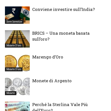
Conviene investire sull’India?
Dove Investire
BRICS – Una moneta basata
sull’oro?
Monete D'oro
Marengo d’Oro
Monete D'oro
Monete di Argento
Monete
Perché la Sterlina Vale Più
dell’Euro?