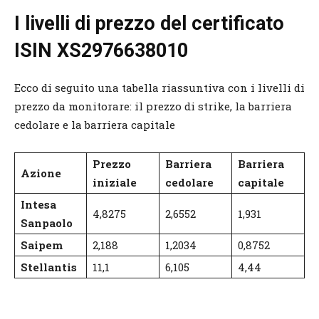
I livelli di prezzo del certificato
ISIN XS2976638010
Ecco di seguito una tabella riassuntiva con i livelli di
prezzo da monitorare: il prezzo di strike, la barriera
cedolare e la barriera capitale
Prezzo
Barriera
Barriera
Azione
iniziale
cedolare
capitale
Intesa
4,8275
2,6552
1,931
Sanpaolo
Saipem
2,188
1,2034
0,8752
Stellantis
11,1
6,105
4,44